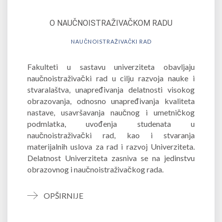
O NAUČNOISTRAŽIVAČKOM RADU
NAUČNOISTRAŽIVAČKI RAD
Fakulteti u sastavu univerziteta obavljaju
naučnoistraživački rad u cilju razvoja nauke i
stvaralaštva, unapređivanja delatnosti visokog
obrazovanja, odnosno unapređivanja kvaliteta
nastave, usavršavanja naučnog i umetničkog
podmlatka, uvođenja studenata u
naučnoistraživački rad, kao i stvaranja
materijalnih uslova za rad i razvoj Univerziteta.
Delatnost Univerziteta zasniva se na jedinstvu
obrazovnog i naučnoistraživačkog rada.
OPŠIRNIJE