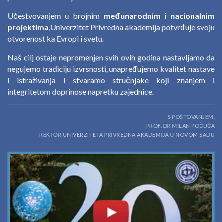
Učestvovanjem u brojnim
međunarodnim i nacionalnim
projektima
,Univerzitet Privredna akademija potvrđuje svoju
otvorenost ka Evropi i svetu.
Naš cilj ostaje nepromenjen svih ovih godina nastavljamo da
negujemo tradiciju izvrsnosti, unapređujemo kvalitet nastave
i istraživanja i stvaramo stručnjake koji znanjem i
integritetom doprinose napretku zajednice.
S POŠTOVANJEM,
PROF. DR MILAN POČUČA
REKTOR UNIVERZITETA PRIVREDNA AKADEMIJA U NOVOM SADU