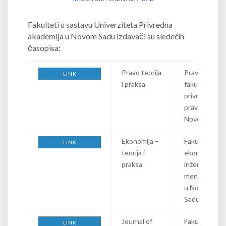
Fakulteti u sastavu Univerziteta Privredna
akademija u Novom Sadu izdavači su sledećih
časopisa:
Pravo teorija
Pravni
LINK
i praksa
fakultet za
privredu i
pravosuđe u
Novom Sadu
Ekonomija –
Fakultet za
LINK
teorija i
ekonomiju i
praksa
inženjerski
menadžment
u Novom
Sadu
Journal of
Fakultet za
LINK