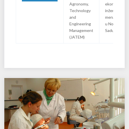
Agronomy,
ekonomiju i
Technology
inženjerski
and
menadžment
Engineering
u Novom
Management
Sadu
(JATEM)