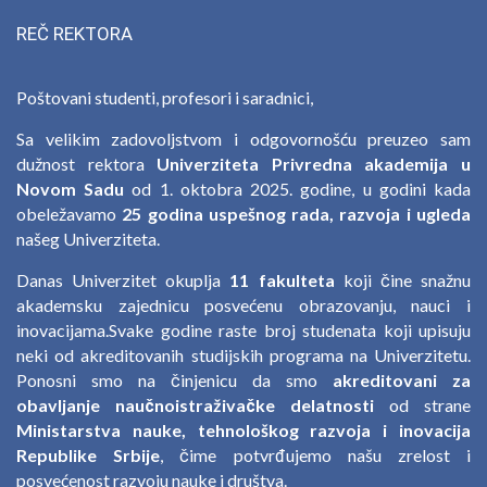
REČ REKTORA
Poštovani studenti, profesori i saradnici,
Sa velikim zadovoljstvom i odgovornošću preuzeo sam
dužnost rektora
Univerziteta Privredna akademija u
Novom Sadu
od 1. oktobra 2025. godine, u godini kada
obeležavamo
25 godina uspešnog rada, razvoja i ugleda
našeg Univerziteta.
Danas Univerzitet okuplja
11 fakulteta
koji čine snažnu
akademsku zajednicu posvećenu obrazovanju, nauci i
inovacijama.Svake godine raste broj studenata koji upisuju
neki od akreditovanih studijskih programa na Univerzitetu.
Ponosni smo na činjenicu da smo
akreditovani za
obavljanje naučnoistraživačke delatnosti
od strane
Ministarstva nauke, tehnološkog razvoja i inovacija
Republike Srbije
, čime potvrđujemo našu zrelost i
posvećenost razvoju nauke i društva.