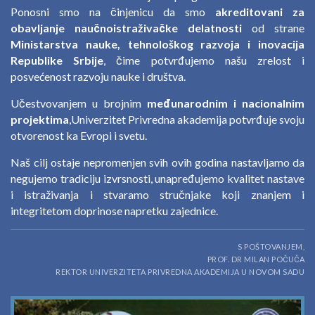
Ponosni smo na činjenicu da smo
akreditovani za
obavljanje naučnoistraživačke delatnosti
od strane
Ministarstva nauke, tehnološkog razvoja i inovacija
Republike Srbije
, čime potvrđujemo našu zrelost i
posvećenost razvoju nauke i društva.
Učestvovanjem u brojnim
međunarodnim i nacionalnim
projektima
,Univerzitet Privredna akademija potvrđuje svoju
otvorenost ka Evropi i svetu.
Naš cilj ostaje nepromenjen svih ovih godina nastavljamo da
negujemo tradiciju izvrsnosti, unapređujemo kvalitet nastave
i istraživanja i stvaramo stručnjake koji znanjem i
integritetom doprinose napretku zajednice.
S POŠTOVANJEM,
PROF. DR MILAN POČUČA
REKTOR UNIVERZITETA PRIVREDNA AKADEMIJA U NOVOM SADU