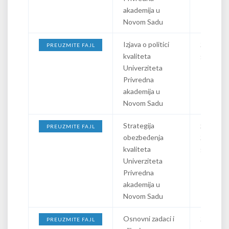
akademija u
Novom Sadu
Izjava o politici
26.05.20
PREUZMITE FAJL
kvaliteta
godine
Univerziteta
Privredna
akademija u
Novom Sadu
Strategija
za period
PREUZMITE FAJL
obezbeđenja
2022/20
kvaliteta
godine
Univerziteta
Privredna
akademija u
Novom Sadu
Osnovni zadaci i
24.02.20
PREUZMITE FAJL