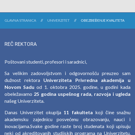
GLAVNA STRANICA
UNIVERZITET
OBEZBEĐENJE KVALITETA
REČ REKTORA
Poštovani studenti, profesori i saradnici,
Sa velikim zadovoljstvom i odgovornošću preuzeo sam
dužnost rektora
Univerziteta Privredna akademija u
Novom Sadu
od 1. oktobra 2025. godine, u godini kada
obeležavamo
25 godina uspešnog rada, razvoja i ugleda
našeg Univerziteta.
Danas Univerzitet okuplja
11 fakulteta
koji čine snažnu
akademsku zajednicu posvećenu obrazovanju, nauci i
inovacijama.Svake godine raste broj studenata koji upisuju
neki od akreditovanih studijskih programa na Univerzitetu.