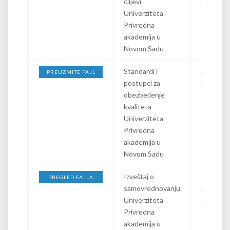
ciljevi
godine
Univerziteta
Privredna
akademija u
Novom Sadu
Standardi i
24.02.20
PREUZMITE FAJL
postupci za
godine
obezbeđenje
kvaliteta
Univerziteta
Privredna
akademija u
Novom Sadu
Izveštaj o
za period
PREGLED FAJLA
samovrednovanju
2022/20
Univerziteta
godine
Privredna
akademija u