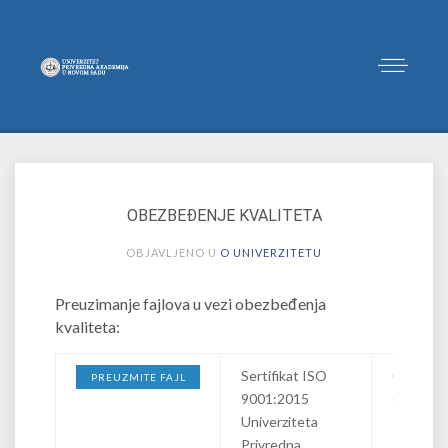
OBEZBEĐENJE KVALITETA
OBJAVLJENO U
O UNIVERZITETU
Preuzimanje fajlova u vezi obezbeđenja
kvaliteta:
Sertifikat ISO
08.12.20
PREUZMITE FAJL
9001:2015
godine
Univerziteta
Privredna