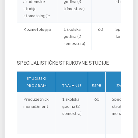
akademske
godina (3
stomatologi
studije
trimestara)
stomatologije
Kozmetologija
1 školska
60
Specijalista
godina (2
farmacije
semestera)
SPECIJALISTIČKE STRUKOVNE STUDIJE
STUDIJSKI
PROGRAM
TRAJANJE
ESPB
ZVANJE
Preduzetnički
1 školska
60
Specijalista
menadžment
godina (2
strukovni
semestra)
menadžer