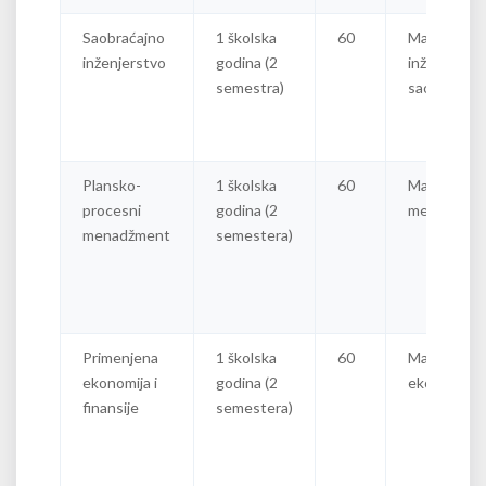
Saobraćajno
1 školska
60
Master
inženjerstvo
godina (2
inženjer
semestra)
saobraćaja
Plansko-
1 školska
60
Master
procesni
godina (2
menadžer
menadžment
semestera)
Primenjena
1 školska
60
Master
ekonomija i
godina (2
ekonomist
finansije
semestera)