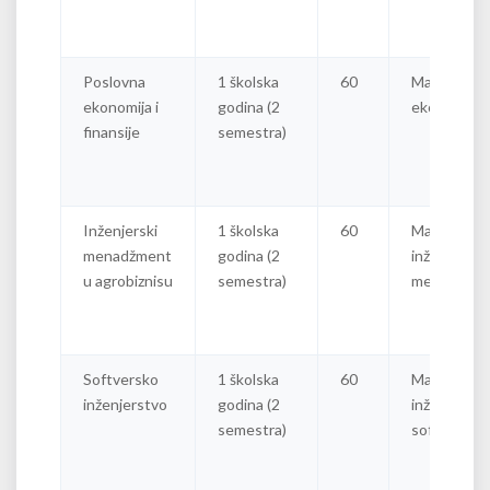
Poslovna
1 školska
60
Master
ekonomija i
godina (2
ekonomist
finansije
semestra)
Inženjerski
1 školska
60
Master
menadžment
godina (2
inženjer
u agrobiznisu
semestra)
menadžmen
Softversko
1 školska
60
Master
inženjerstvo
godina (2
inženjer
semestra)
softvera