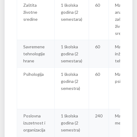
Zaštita
1 školska
60
Master
životne
godina (2
analitičar za
sredine
semestara)
zaštitu
životne
sredine
Savremene
1 školska
60
Master
tehnologije
godina (2
inženjer
hrane
semestara)
tehnologije
Psihologija
1 školska
60
Master
godina (2
psiholog
semestra)
Poslovna
1 školska
240
Master
izuzetnost i
godina (2
menadžer
organizacija
semestra)