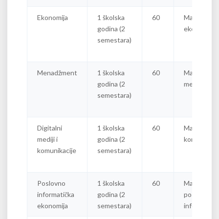
Ekonomija
1 školska
60
Master
godina (2
ekonomist
semestara)
Menadžment
1 školska
60
Master
godina (2
menadžer
semestara)
Digitalni
1 školska
60
Master
mediji i
godina (2
komunikolo
komunikacije
semestara)
Poslovno
1 školska
60
Master
informatička
godina (2
poslovni
ekonomija
semestara)
informatiča