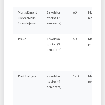
Menadžment
1 školska
60
Master
u kreativnim
godina (2
menadžer
industrijama
semestra)
Pravo
1 školska
60
Master
godina (2
pravnik
semestra)
Politikologija
2 školske
120
Master
godine (4
politikolog
semestra)