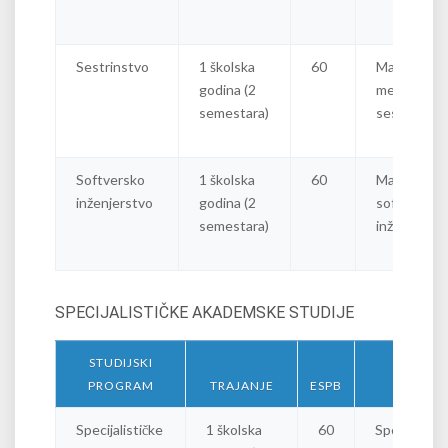
Sestrinstvo
1 školska
60
Master
godina (2
medicinska
semestara)
sestra
Softversko
1 školska
60
Master
inženjerstvo
godina (2
softverski
semestara)
inženjer
SPECIJALISTIČKE AKADEMSKE STUDIJE
STUDIJSKI
PROGRAM
TRAJANJE
ESPB
ZVANJE
Specijalističke
1 školska
60
Specijalista