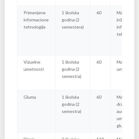
Primenjene
1 školska
60
Master
informacione
godina (2
inženjer
tehnologije
semestera)
informacion
tehnologija
Vizuelne
1 školska
60
Master liko
umetnosti
godina (2
umetnik
semestra)
Gluma
1 školska
60
Master
godina (2
dramski i
semestra)
audiovizuel
umetnik -
glumac