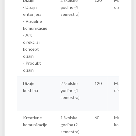
Dizajn
2 školske
120
Master
- Dizajn
godine (4
dizajner
enterijera
semestra)
- Vizuelne
komunikacije
- Art
direkcija i
koncept
dizajn
- Produkt
dizajn
Dizajn
2 školske
120
Master
kostima
godine (4
dizajner
semestra)
Kreativne
1 školska
60
Master
komunikacije
godina (2
komunikolo
semestra)