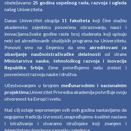
obeležavamo
25 godina uspešnog rada, razvoja i ugleda
našeg Univerziteta.
Danas Univerzitet okuplja
11 fakulteta
koji čine snažnu
akademsku zajednicu posvećenu obrazovanju, nauci i
inovacijama.Svake godine raste broj studenata koji upisuju
neki od akreditovanih studijskih programa na Univerzitetu.
Ponosni smo na činjenicu da smo
akreditovani za
obavljanje naučnoistraživačke delatnosti
od strane
Ministarstva nauke, tehnološkog razvoja i inovacija
Republike Srbije
, čime potvrđujemo našu zrelost i
posvećenost razvoju nauke i društva.
Učestvovanjem u brojnim
međunarodnim i nacionalnim
projektima
,Univerzitet Privredna akademija potvrđuje svoju
otvorenost ka Evropi i svetu.
Naš cilj ostaje nepromenjen svih ovih godina nastavljamo da
negujemo tradiciju izvrsnosti, unapređujemo kvalitet nastave
i istraživanja i stvaramo stručnjake koji znanjem i
integritetom doprinose napretku zajednice.