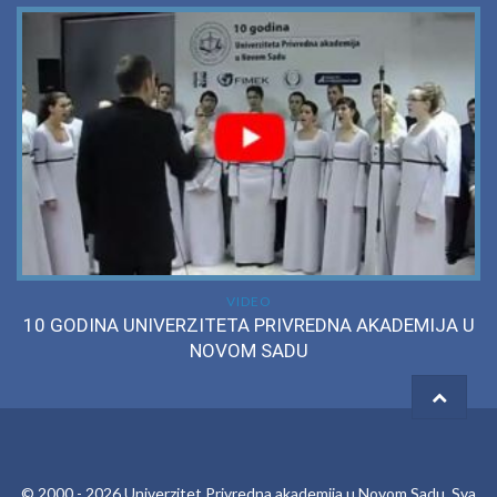
VIDEO
10 GODINA UNIVERZITETA PRIVREDNA AKADEMIJA U
NOVOM SADU
© 2000 -
2026
Univerzitet Privredna akademija u Novom Sadu
. Sva