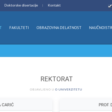
Doktorske disertacije
Kontakt
T
FAKULTETI
OBRAZOVNA DELATNOST
NAUČNOISTR
REKTORAT
OBJAVLJENO U
O UNIVERZITETU
A CARIĆ
PROF.