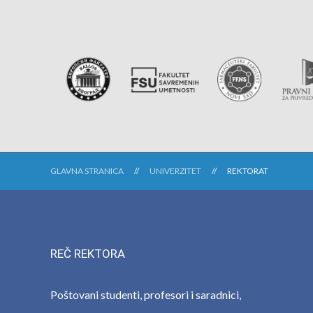
GLAVNA STRANICA
UNIVERZITET
REKTORAT
REČ REKTORA
Poštovani studenti, profesori i saradnici,