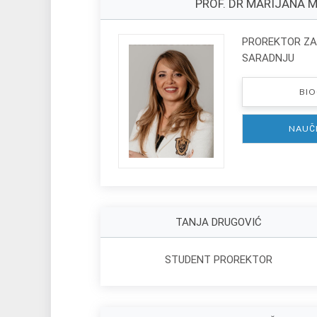
PROF. DR MARIJANA 
PROREKTOR Z
SARADNJU
BIO
NAUČ
TANJA DRUGOVIĆ
STUDENT PROREKTOR