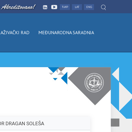
ЋИР
LAT
ENG
AŽIVAČKI RAD
MEĐUNARODNA SARADNJA
 DR DRAGAN SOLEŠA