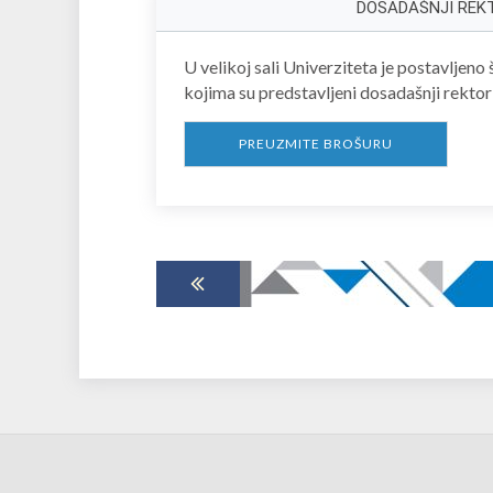
DOSADAŠNJI REK
U velikoj sali Univerziteta je postavljeno 
kojima su predstavljeni dosadašnji rektor
PREUZMITE BROŠURU