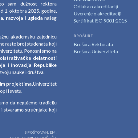
zeo sam dužnost rektora
Odluka o akreditaciji
d 1. oktobra 2025. godine,
Uverenje o akreditaciji
, razvoja i ugleda
našeg
Sertifikat ISO 9001:2015
nažnu akademsku zajednicu
BROŠURE
e raste broj studenata koji
Brošura Rektorata
niverzitetu. Ponosni smo na
Brošura Univerziteta
oistraživačke delatnosti
ja i inovacija Republike
zvoju nauke i društva.
im projektima
,Univerzitet
pi i svetu.
jamo da negujemo tradiciju
a i stvaramo stručnjake koji
S POŠTOVANJEM,
PROF. DR MILAN POČUČA