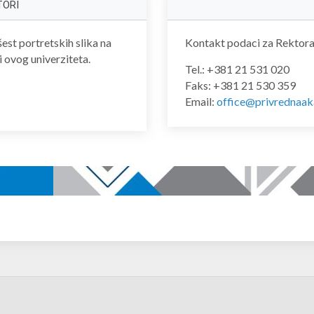
TORI
šest portretskih slika na
Kontakt podaci za Rektora
i ovog univerziteta.
Tel.: +381 21 531 020
Faks: +381 21 530 359
Email:
office@privrednaak