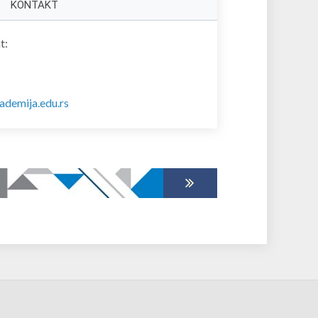
KONTAKT
t:
ademija.edu.rs