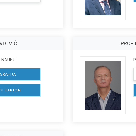
AVLOVIĆ
PROF.
 NAUKU
P
GRAFIJA
NI KARTON