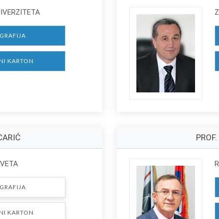
NIVERZITETA
Z
GRAFIJA
NI KARTON
CARIĆ
PROF.
AVETA
R
GRAFIJA
NI KARTON