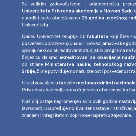
Sa velikim zadovoljstvom i odgovornošću preu
Univerziteta Privredna akademija u Novom Sadu
o
u godini kada obeležavamo
25 godina uspešnog rada
Univerziteta.
Danas Univerzitet okuplja
11 fakulteta
koji čine s
posvećenu obrazovanju, nauci i inovacijama.Svake godin
upisuju neki od akreditovanih studijskih programa na U
činjenicu da smo
akreditovani za obavljanje naučn
od strane
Ministarstva nauke, tehnološkog razvo
Srbije
, čime potvrđujemo našu zrelost i posvećenost ra
Učestvovanjem u brojnim
međunarodnim i nacionaln
Privredna akademija potvrđuje svoju otvorenost ka Evro
Naš cilj ostaje nepromenjen svih ovih godina nastavl
izvrsnosti, unapređujemo kvalitet nastave i istraživanj
znanjem i integritetom doprinose napretku zajednice.